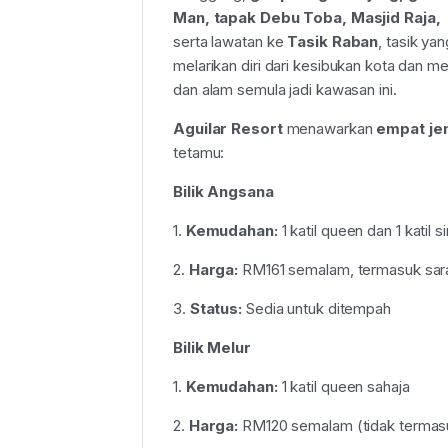
Man, tapak Debu Toba, Masjid Raja, 
serta lawatan ke
Tasik Raban
, tasik ya
melarikan diri dari kesibukan kota dan 
dan alam semula jadi kawasan ini.
Aguilar Resort
menawarkan
empat jen
tetamu:
Bilik Angsana
1.
Kemudahan:
1 katil queen dan 1 katil s
2.
Harga:
RM161 semalam, termasuk sar
3.
Status:
Sedia untuk ditempah
Bilik Melur
1.
Kemudahan:
1 katil queen sahaja
2.
Harga:
RM120 semalam (tidak termasu