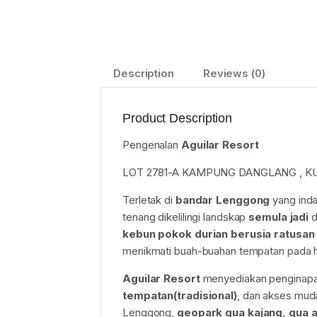
Description
Reviews (0)
Product Description
Pengenalan
Aguilar Resort
LOT 2781-A KAMPUNG DANGLANG , KUA
Terletak di
bandar Lenggong
yang ind
tenang dikelilingi landskap
semula jadi
d
kebun pokok durian berusia ratusan
menikmati buah-buahan tempatan pada 
Aguilar Resort
menyediakan penginapa
tempatan(tradisional)
, dan akses muda
Lenggong,
geopark gua kajang, gua a