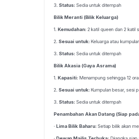
3.
Status:
Sedia untuk ditempah
Bilik Meranti (Bilik Keluarga)
1.
Kemudahan:
2 katil queen dan 2 kati
2.
Sesuai untuk:
Keluarga atau kumpulan
3.
Status:
Sedia untuk ditempah
Bilik Akasia (Gaya Asrama)
1.
Kapasiti:
Menampung sehingga 12 or
2.
Sesuai untuk:
Kumpulan besar, sesi 
3.
Status:
Sedia untuk ditempah
Penambahan Akan Datang (Siap pad
·
Lima Bilik Baharu:
Setiap bilik akan m
·
Dewan Majlis Terbuka:
Dijangka siap