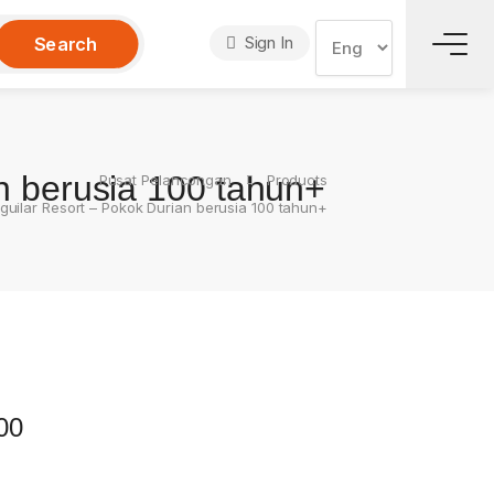
Sign In
Search
n berusia 100 tahun+
Pusat Pelancongan
Products
uilar Resort – Pokok Durian berusia 100 tahun+
00