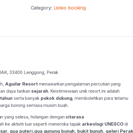
Category:
Listeo booking
K, 33400 Lenggong, Perak
ah,
Aguilar Resort
menawarkan pengalaman percutian yang
an daya tarikan
sejarah
. Keistimewaan unik resort ini adalah
 tahun
serta banyak
pokok dukung
, membolehkan para tetamu
harga borong semasa musim buah.
n yang selesa, hidangan dengan
citarasa
h ke aktiviti luar seperti meneroka tapak
arkeologi UNESCO
di
sar, gua puteri,gua gunung bunuh, bukit bunuh, geleri Pera