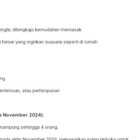
l single; dilengkapi kemudahan memasak
 besar yang inginkan suasana seperti di rumah
ang
pertemuan, atau perhimpunan
a November 2024):
enampung sehingga 4 orang.
 pada akhir November 2024, menawarkan ruang terbuka untuk