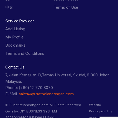
中文
Terms of Use
Service Provider
Add Listing
My Profile
Bookmarks
Terms and Conditions
Contact Us
7, Jalan Kemajuan 19,Taman Universiti, Skudai, 81300 Johor
Malaysia.
Phone: (+60) 12-770 8070
E-Mail:
sales@pusatpelancongan.com
© PusatPelancongan.com All Rights Reserved.
Website
Own by: DIY BUSINESS SYSTEM
Development by
202303244021(JM0992313-K)
Ascentso