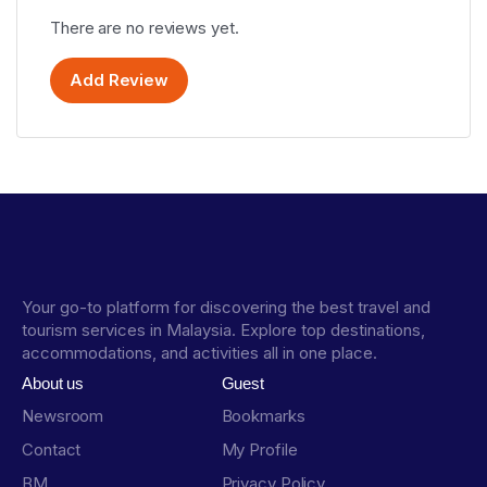
There are no reviews yet.
Add Review
Your go-to platform for discovering the best travel and
tourism services in Malaysia. Explore top destinations,
accommodations, and activities all in one place.
About us
Guest
Newsroom
Bookmarks
Contact
My Profile
BM
Privacy Policy