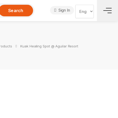
Sign In
Search
roducts
Kuak Healing Spot @ Aguilar Resort