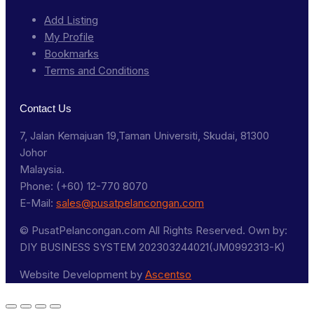
Add Listing
My Profile
Bookmarks
Terms and Conditions
Contact Us
7, Jalan Kemajuan 19,Taman Universiti, Skudai, 81300
Johor
Malaysia.
Phone: (+60) 12-770 8070
E-Mail:
sales@pusatpelancongan.com
© PusatPelancongan.com All Rights Reserved. Own by:
DIY BUSINESS SYSTEM 202303244021(JM0992313-K)
Website Development by
Ascentso