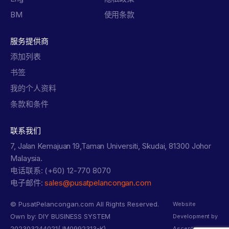
BM
使用条款
服务提供商
添加列表
书签
我的个人资料
条款和条件
联系我们
7, Jalan Kemajuan 19,Taman Universiti, Skudai, 81300 Johor
Malaysia.
电话联系: (+60) 12-770 8070
电子邮件:
sales@pusatpelancongan.com
© PusatPelancongan.com All Rights Reserved.
Website
Own by: DIY BUSINESS SYSTEM
Development by
202303244021(JM0992313-K)
Ascentso