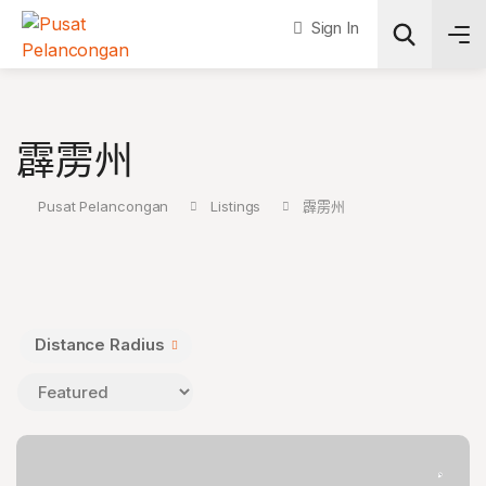
Sign In
Search
霹雳州
Pusat Pelancongan
Listings
霹雳州
Distance Radius