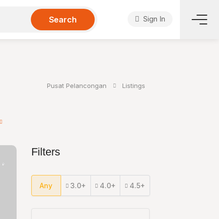
Sign In
Search
Pusat Pelancongan
Listings
Filters
Any
3.0+
4.0+
4.5+