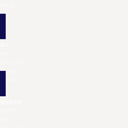
联系我们
Eng
BM
客人
书签
我的个人资料
隐私政策
使用条款
服务提供商
添加列表
书签