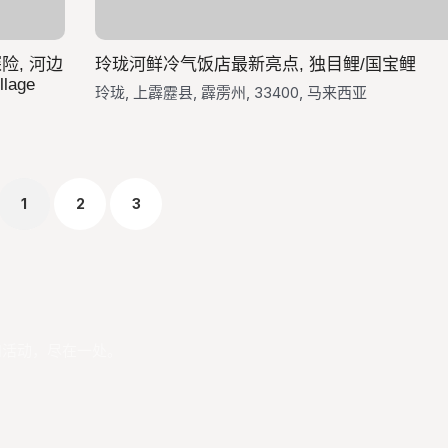
险, 河边
玲珑河鲜冷气饭店最新亮点, 独目鲤/国宝鲤
lage
玲珑, 上霹靂县, 霹雳州, 33400, 马来西亚
1
2
3
和活动，尽在一处。