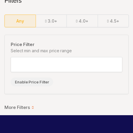
Filters
Any
3.0+
4.0+
4.5+
Price Filter
Select min and max price range
Enable Price Filter